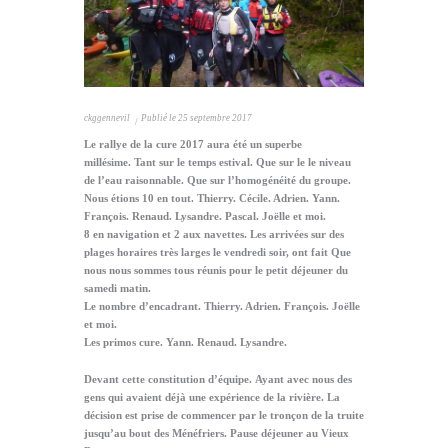
ckggennevil
Publié le
25 septembre 2017
Le rallye de la cure 2017 aura été un superbe
millésime. Tant sur le temps estival. Que sur le le niveau
de l’eau raisonnable. Que sur l’homogénéité du groupe.
Nous étions 10 en tout. Thierry. Cécile. Adrien. Yann.
François. Renaud. Lysandre. Pascal. Joëlle et moi.
8 en navigation et 2 aux navettes. Les arrivées sur des
plages horaires très larges le vendredi soir, ont fait Que
nous nous sommes tous réunis pour le petit déjeuner du
samedi matin.
Le nombre d’encadrant. Thierry. Adrien. François. Joëlle
et moi.
Les primos cure. Yann. Renaud. Lysandre.
Devant cette constitution d’équipe. Ayant avec nous des
gens qui avaient déjà une expérience de la rivière. La
décision est prise de commencer par le tronçon de la truite
jusqu’au bout des Ménéfriers. Pause déjeuner au Vieux