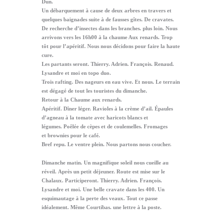
Dun.
Un débarquement à cause de deux arbres en travers et
quelques baignades suite à de fausses gîtes. De cravates.
De recherche d’insectes dans les branches. plus loin. Nous
arrivons vers les 16h00 à la chaume Aux renards. Trop
tôt pour l’apéritif. Nous nous décidons pour faire la haute
cure.
Les partants seront. Thierry. Adrien. François. Renaud.
Lysandre et moi en topo duo.
Trois rafting. Des nageurs en eau vive. Et nous. Le terrain
est dégagé de tout les touristes du dimanche.
Retour à la Chaume aux renards.
Apéritif. Dîner léger. Ravioles à la crème d’ail. Épaules
d’agneau à la tomate avec haricots blancs et
légumes. Poêlée de cèpes et de coulemelles. Fromages
et brownies pour le café.
Bref repu. Le ventre plein. Nous partons nous coucher.
Dimanche matin. Un magnifique soleil nous cueille au
réveil. Après un petit déjeuner. Route est mise sur le
Chalaux. Participeront. Thierry. Adrien. François.
Lysandre et moi. Une belle cravate dans les 400. Un
esquimautage à la perte des veaux. Tout ce passe
idéalement. Même Courtibas. une lettre à la poste.