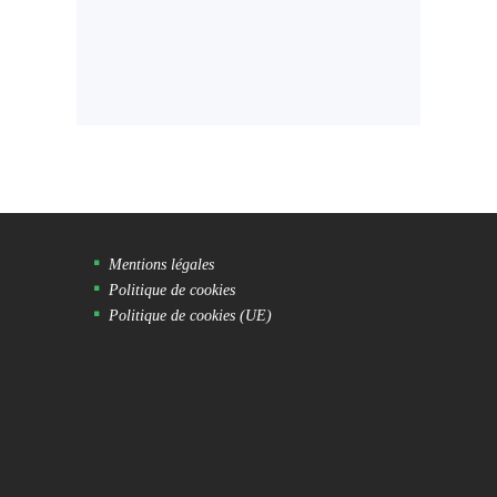
Mentions légales
Politique de cookies
Politique de cookies (UE)