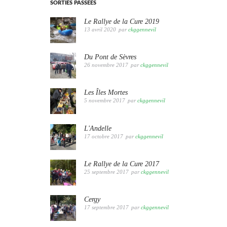
SORTIES PASSÉES
Le Rallye de la Cure 2019
13 avril 2020
par
ckggennevil
Du Pont de Sèvres
26 novembre 2017
par
ckggennevil
Les Îles Mortes
5 novembre 2017
par
ckggennevil
L'Andelle
17 octobre 2017
par
ckggennevil
Le Rallye de la Cure 2017
25 septembre 2017
par
ckggennevil
Cergy
17 septembre 2017
par
ckggennevil