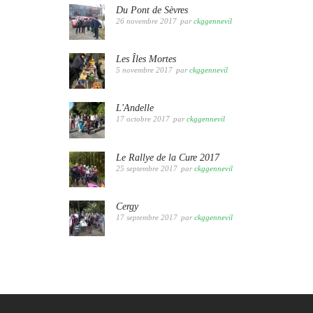
Du Pont de Sèvres
26 novembre 2017
par
ckggennevil
Les Îles Mortes
5 novembre 2017
par
ckggennevil
L'Andelle
17 octobre 2017
par
ckggennevil
Le Rallye de la Cure 2017
25 septembre 2017
par
ckggennevil
Cergy
17 septembre 2017
par
ckggennevil