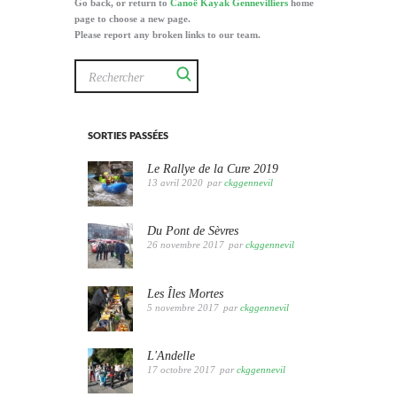
Go back, or return to
Canoë Kayak Gennevilliers
home
page to choose a new page.
Please report any broken links to our team.
SORTIES PASSÉES
Le Rallye de la Cure 2019
13 avril 2020
par
ckggennevil
Du Pont de Sèvres
26 novembre 2017
par
ckggennevil
Les Îles Mortes
5 novembre 2017
par
ckggennevil
L'Andelle
17 octobre 2017
par
ckggennevil